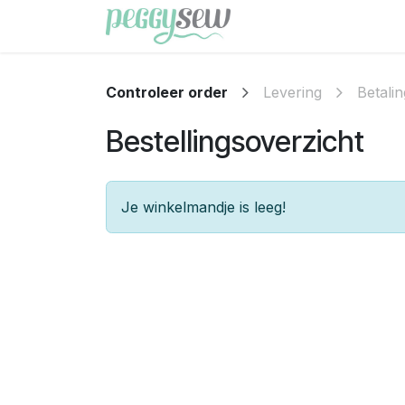
Overslaan naar inhoud
Shop
Gratis patron
Controleer order
Levering
Betalin
Bestellingsoverzicht
Je winkelmandje is leeg!