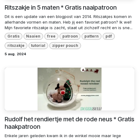
Ritszakje in 5 maten * Gratis naaipatroon
Dit is een update van een blogpost van 2014. Ritszakjes komen in
allerhande vormen en maten. Heb jij een favoriet patroon? Ik wel!
Mijn favoriete ritszakje is zacht, staat uit zichzelf recht en is sne...
Gratis
Naaien
free
patroon
pattern
pdf
ritszakje
tutorial
zipper pouch
5 aug. 2024
Rudolf het rendiertje met de rode neus * Gratis
haakpatroon
Enkele jaren geleden kwam ik in de winkel mooie maar lege