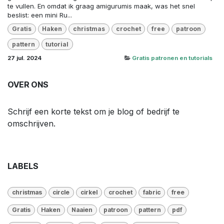
te vullen. En omdat ik graag amigurumis maak, was het snel
beslist: een mini Ru...
Gratis
Haken
christmas
crochet
free
patroon
pattern
tutorial
27 jul. 2024
Gratis patronen en tutorials
OVER ONS
Schrijf een korte tekst om je blog of bedrijf te
omschrijven.
LABELS
christmas
circle
cirkel
crochet
fabric
free
Gratis
Haken
Naaien
patroon
pattern
pdf