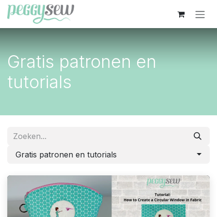
Overslaan naar inhoud
Gratis patronen en
tutorials
Gratis patronen en tutorials