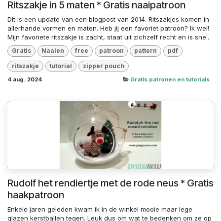
Ritszakje in 5 maten * Gratis naaipatroon
Dit is een update van een blogpost van 2014. Ritszakjes komen in
allerhande vormen en maten. Heb jij een favoriet patroon? Ik wel!
Mijn favoriete ritszakje is zacht, staat uit zichzelf recht en is sne...
Gratis
Naaien
free
patroon
pattern
pdf
ritszakje
tutorial
zipper pouch
4 aug. 2024
Gratis patronen en tutorials
Rudolf het rendiertje met de rode neus * Gratis
haakpatroon
Enkele jaren geleden kwam ik in de winkel mooie maar lege
glazen kerstballen tegen. Leuk dus om wat te bedenken om ze op