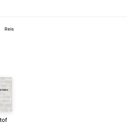
en en tutorials
Reis
tof