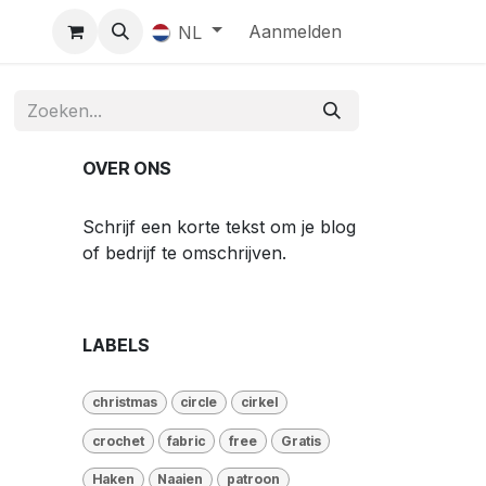
Aanmelden
NL
OVER ONS
Schrijf een korte tekst om je blog
of bedrijf te omschrijven.
LABELS
christmas
circle
cirkel
crochet
fabric
free
Gratis
Haken
Naaien
patroon