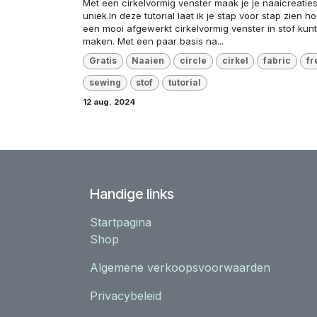
Met een cirkelvormig venster maak je je naaicreatie
uniek.In deze tutorial laat ik je stap voor stap zien ho
een mooi afgewerkt cirkelvormig venster in stof kunt
maken. Met een paar basis na...
Gratis
Naaien
circle
cirkel
fabric
fr
sewing
stof
tutorial
12 aug. 2024
Handige links
Startpagina
Shop
Algemene verkoopsvoorwaarden
Privacybeleid