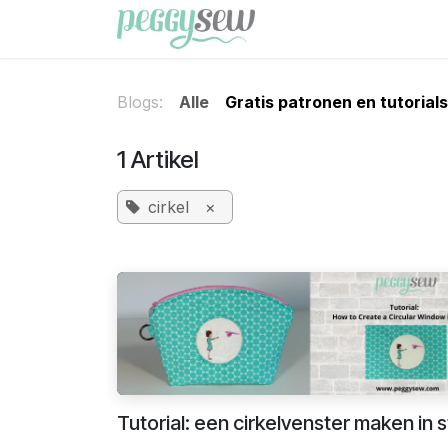
Overslaan naar inhoud
Shop
Gratis patron
Blogs:
Alle
Gratis patronen en tutorials
1 Artikel
cirkel
×
Tutorial: een cirkelvenster maken in s