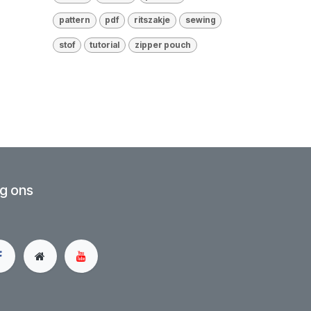
pattern
pdf
ritszakje
sewing
stof
tutorial
zipper pouch
g ons