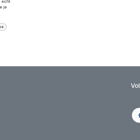
s echt
e je
ee
Vol